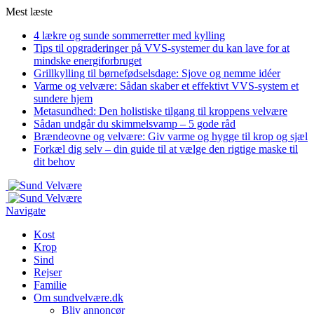
Mest læste
4 lækre og sunde sommerretter med kylling
Tips til opgraderinger på VVS-systemer du kan lave for at
mindske energiforbruget
Grillkylling til børnefødselsdage: Sjove og nemme idéer
Varme og velvære: Sådan skaber et effektivt VVS-system et
sundere hjem
Metasundhed: Den holistiske tilgang til kroppens velvære
Sådan undgår du skimmelsvamp – 5 gode råd
Brændeovne og velvære: Giv varme og hygge til krop og sjæl
Forkæl dig selv – din guide til at vælge den rigtige maske til
dit behov
Navigate
Kost
Krop
Sind
Rejser
Familie
Om sundvelvære.dk
Bliv annoncør