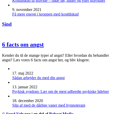
Kosttilskud til gravide – både før, under og efter graviditet
9. november 2021
Få mere energi i kroppen med kosttilskud
Sind
6 facts om angst
Kender du til de mange typer af angst? Eller hvordan du behandler
angst? Læs vores 6 facts om angst her, og bliv klogere.
17. maj 2022
Sådan arbejder du med din angst
13. januar 2022
Psykisk sygdom: Lær om de mest udbredte psykiske lidelser
18. december 2020
Slip af med de dårlige vaner med hypnoterapi
©
Sund Velvære
| en del af
Reboot Media