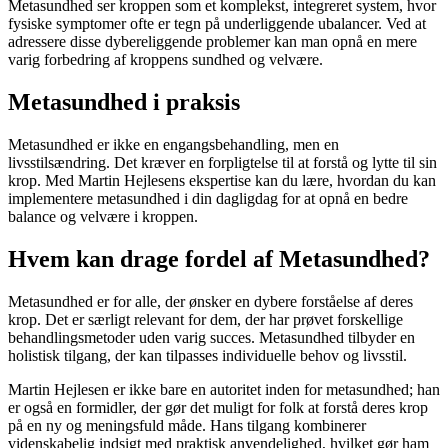
Metasundhed ser kroppen som et komplekst, integreret system, hvor
fysiske symptomer ofte er tegn på underliggende ubalancer. Ved at
adressere disse dybereliggende problemer kan man opnå en mere
varig forbedring af kroppens sundhed og velvære.
Metasundhed i praksis
Metasundhed er ikke en engangsbehandling, men en
livsstilsændring. Det kræver en forpligtelse til at forstå og lytte til sin
krop. Med Martin Hejlesens ekspertise kan du lære, hvordan du kan
implementere metasundhed i din dagligdag for at opnå en bedre
balance og velvære i kroppen.
Hvem kan drage fordel af Metasundhed?
Metasundhed er for alle, der ønsker en dybere forståelse af deres
krop. Det er særligt relevant for dem, der har prøvet forskellige
behandlingsmetoder uden varig succes. Metasundhed tilbyder en
holistisk tilgang, der kan tilpasses individuelle behov og livsstil.
Martin Hejlesen er ikke bare en autoritet inden for metasundhed; han
er også en formidler, der gør det muligt for folk at forstå deres krop
på en ny og meningsfuld måde. Hans tilgang kombinerer
videnskabelig indsigt med praktisk anvendelighed, hvilket gør ham