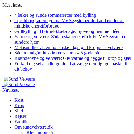
Mest læste
4 lækre og sunde sommerretter med kylling
Tips til opgraderinger på VVS-systemer du kan lave for at
mindske energiforbruget
Grillkylling til børnefødselsdage: Sjove og nemme idéer
Varme og velvære: Sådan skaber et effektivt VVS-system et
sundere hjem
Metasundhed: Den holistiske tilgang til kroppens velvære
Sådan undgår du skimmelsvamp – 5 gode råd
Brændeovne og velvære: Giv varme og hygge til krop og sjæl
Forkæl dig selv – din guide til at vælge den rigtige maske til
dit behov
Navigate
Kost
Krop
Sind
Rejser
Familie
Om sundvelvære.dk
Bliv annoncør