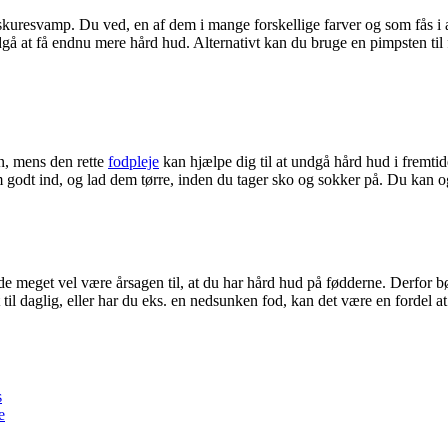
skuresvamp. Du ved, en af dem i mange forskellige farver og som fås i 
dgå at få endnu mere hård hud. Alternativt kan du bruge en pimpsten til 
n, mens den rette
fodpleje
kan hjælpe dig til at undgå hård hud i fremti
odt ind, og lad dem tørre, inden du tager sko og sokker på. Du kan ogs
 meget vel være årsagen til, at du har hård hud på fødderne. Derfor bør
il daglig, eller har du eks. en nedsunken fod, kan det være en fordel a
s
e