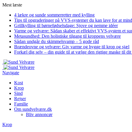
Mest læste
4 lækre og sunde sommerretter med kylling
Tips til opgraderinger på VVS-systemer du kan lave for at min
Grillkylling til børnefødselsdage: Sjove og nemme idéer
Varme og velvære: Sådan skaber et effektivt VVS-system et su
Metasundhed: Den holistiske tilgang til kroppens velvære
Sådan undgår du skimmelsvamp – 5 gode råd
Brændeovne og velvære: Giv varme og hygge til krop og sjæl
Forkæl dig selv – din guide til at vælge den rigtige maske til di
Navigate
Kost
Krop
Sind
Rejser
Familie
Om sundvelvære.dk
Bliv annoncør
Krop