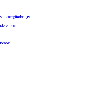
dske energiforbruget
ndere hjem
t behov