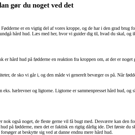
dan gør du noget ved det
Fødderne er en vigtig del af vores kroppe, og de har i den grad brug for 
at undgå hård hud. Læs med her, hvor vi guider dig til, hvad du skal, og 
 er hård hud på fødderne en reaktion fra kroppen om, at der er noget gal
iteter, de sko vi går i, og den måde vi generelt bevæger os på. Når fødd
s. hælrevner og ligtorne. Ligtorne er sammenpresset hård hud, og skal 
 er nok også noget, de fleste gerne vil få bugt med. Desværre kan den 
 hud på fødderne, men det er faktisk en rigtig dårlig ide. Det første du s
en forsøger at beskytte sig ved at danne endnu mere hård hud.