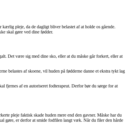
kærlig pleje, da de dagligt bliver belastet af at holde os gående.
ikke skal gøre ved dine fødder.
t. Det være sig med dine sko, eller at du måske går forkert, eller at
erne belastes af skoene, vil huden på fødderne danne et ekstra tykt lag
fjernes af en autoriseret fodterapeut. Derfor bør du sørge for at
forkerte pleje faktisk skade huden mere end den gavner. Måske har du
kal gøre, er derfor at smide fodfilen langt væk. Når du filer den hårde