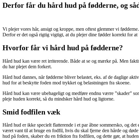
Derfor får du hård hud på fødderne, og så
Vi plejer vores hår, ansigt og kroppe, men oftest glemmer vi fødderne. 
Derfor er det også rigtig vigtigt, at du plejer dine fødder korrekt for 
Hvorfor får vi hård hud på fødderne?
Hård hud kan være ret irriterende. Både at se og mærke på. Men faktisk
du har plejet dem forkert.
Hård hud dannes, når fødderne bliver belastet, eks. af de daglige aktiv
hud for at beskytte foden mod trykket og belastningen fra skoene.
Hård hud kan være ubehageligt og medføre endnu værre ”skader” som ek
pleje huden korrekt, så du mindsker hård hud og ligtorne.
Smid fodfilen væk
Hård hud er ikke specielt flatterende i et par åbne sommersko, og det
været vant til at bruge en fodfil, hvis du skal fjerne den hårde og døde
hud på foden, skaber du en friktion fra fodfilen, og dette gør, at hud