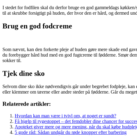
I stedet for fodfilen skal du derfor bruge en god gammeldags køkken/
til at skrubbe forsigtigt på huden, der hvor den er hård, og dermed un
Brug en god fodcreme
Som nævnt, kan den forkerte pleje af huden gøre mere skade end gav
du forebygger hård hud med en god fugtcreme til fødderne. Smør dem g
sokker til.
Tjek dine sko
Selvom dine sko ikke nødvendigvis går under begrebet fodpleje, kan de
eller klemmer om tæerne eller andre steder på fødderne. Går du meget t
Relaterede artikler:
Hvordan kan man være i tvivl om, at noget er sundt?
Få hjælp til rygestoppet – det femdobler dine chancer for succe
Apoteket giver mere og mere mening, når du skal købe hudplej
5 gode råd: Sådan undgår du røde knopper efter barbering