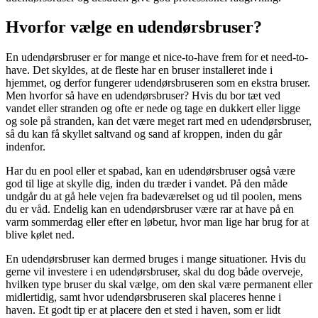
Hvorfor vælge en udendørsbruser?
En udendørsbruser er for mange et nice-to-have frem for et need-to-
have. Det skyldes, at de fleste har en bruser installeret inde i
hjemmet, og derfor fungerer udendørsbruseren som en ekstra bruser.
Men hvorfor så have en udendørsbruser? Hvis du bor tæt ved
vandet eller stranden og ofte er nede og tage en dukkert eller ligge
og sole på stranden, kan det være meget rart med en udendørsbruser,
så du kan få skyllet saltvand og sand af kroppen, inden du går
indenfor.
Har du en pool eller et spabad, kan en udendørsbruser også være
god til lige at skylle dig, inden du træder i vandet. På den måde
undgår du at gå hele vejen fra badeværelset og ud til poolen, mens
du er våd. Endelig kan en udendørsbruser være rar at have på en
varm sommerdag eller efter en løbetur, hvor man lige har brug for at
blive kølet ned.
En udendørsbruser kan dermed bruges i mange situationer. Hvis du
gerne vil investere i en udendørsbruser, skal du dog både overveje,
hvilken type bruser du skal vælge, om den skal være permanent eller
midlertidig, samt hvor udendørsbruseren skal placeres henne i
haven. Et godt tip er at placere den et sted i haven, som er lidt