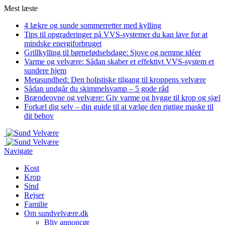
Mest læste
4 lækre og sunde sommerretter med kylling
Tips til opgraderinger på VVS-systemer du kan lave for at
mindske energiforbruget
Grillkylling til børnefødselsdage: Sjove og nemme idéer
Varme og velvære: Sådan skaber et effektivt VVS-system et
sundere hjem
Metasundhed: Den holistiske tilgang til kroppens velvære
Sådan undgår du skimmelsvamp – 5 gode råd
Brændeovne og velvære: Giv varme og hygge til krop og sjæl
Forkæl dig selv – din guide til at vælge den rigtige maske til
dit behov
Navigate
Kost
Krop
Sind
Rejser
Familie
Om sundvelvære.dk
Bliv annoncør