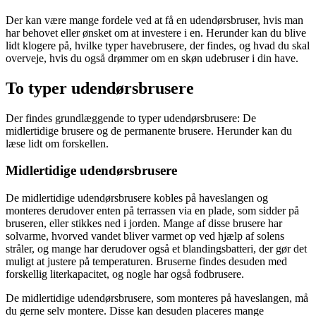
Der kan være mange fordele ved at få en udendørsbruser, hvis man
har behovet eller ønsket om at investere i en. Herunder kan du blive
lidt klogere på, hvilke typer havebrusere, der findes, og hvad du skal
overveje, hvis du også drømmer om en skøn udebruser i din have.
To typer udendørsbrusere
Der findes grundlæggende to typer udendørsbrusere: De
midlertidige brusere og de permanente brusere. Herunder kan du
læse lidt om forskellen.
Midlertidige udendørsbrusere
De midlertidige udendørsbrusere kobles på haveslangen og
monteres derudover enten på terrassen via en plade, som sidder på
bruseren, eller stikkes ned i jorden. Mange af disse brusere har
solvarme, hvorved vandet bliver varmet op ved hjælp af solens
stråler, og mange har derudover også et blandingsbatteri, der gør det
muligt at justere på temperaturen. Bruserne findes desuden med
forskellig literkapacitet, og nogle har også fodbrusere.
De midlertidige udendørsbrusere, som monteres på haveslangen, må
du gerne selv montere. Disse kan desuden placeres mange