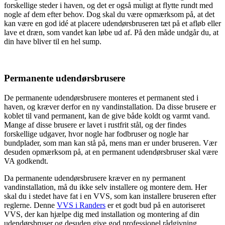
forskellige steder i haven, og det er også muligt at flytte rundt med
nogle af dem efter behov. Dog skal du være opmærksom på, at det
kan være en god idé at placere udendørsbruseren tæt på et afløb eller
lave et dræn, som vandet kan løbe ud af. På den måde undgår du, at
din have bliver til en hel sump.
Permanente udendørsbrusere
De permanente udendørsbrusere monteres et permanent sted i
haven, og kræver derfor en ny vandinstallation. Da disse brusere er
koblet til vand permanent, kan de give både koldt og varmt vand.
Mange af disse brusere er lavet i rustfrit stål, og der findes
forskellige udgaver, hvor nogle har fodbruser og nogle har
bundplader, som man kan stå på, mens man er under bruseren. Vær
desuden opmærksom på, at en permanent udendørsbruser skal være
VA godkendt.
Da permanente udendørsbrusere kræver en ny permanent
vandinstallation, må du ikke selv installere og montere dem. Her
skal du i stedet have fat i en VVS, som kan installere bruseren efter
reglerne. Denne
VVS i Randers
er et godt bud på en autoriseret
VVS, der kan hjælpe dig med installation og montering af din
udendørsbruser og desuden give god professionel rådgivning.