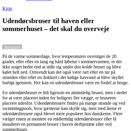
Krop
Udendørsbruser til haven eller
sommerhuset – det skal du overveje
Sponsored
På de varme sommerdage, hvor temperaturen overstiger de 20
grader, eller efter en lang og hård løbetur i sommervarmen, er der
ikke noget bedre end at stille sig under den kolde bruser og blive
kølet helt ned. Omvendt kan det også være rart efter en tur på
stranden eller efter en dukkert i det kølige havvand at blive skyllet
hurtigt igennem. Her kan en udendørsbruser være en fordel at bruge.
En udendørsbruser er lidt ligesom en almindelig bruser, men i stedet
for at være placeret inden for boligens fire vægge, er bruseren
placeret udenfor. Udendørsbrusere findes på mange strande og ved
swimmingpools, hvor gæsterne kan skylle sig, men med årene er
udendørsbrusere også blevet mere populære hos danskerne. Flere
vælger enten at montere en midlertidig udendørsbruser eller få
installeret en permanent bruser i haven derhjemme eller ved
sommerhuset.