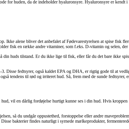
er gode for huden, da de indeholder hyaluronsyre. Hyaluronsyre er kendt i
op. Ikke alene bliver det anbefalet af Fødevarestyrelsen at spise fisk fl
r fisk en række andre vitaminer, som f.eks. D-vitamin og selen, der o
 din huds tilstand. Er du ikke lige til fisk, eller får du det bare ikke s
ega-3. Disse fedtsyrer, også kaldet EPA og DHA, er rigtig gode til at v
 også tendens til rød og irriteret hud. Så, frem med de sunde fedtsyrer, 
ud, vil en dårlig fordøjelse hurtigt kunne ses i din hud. Hvis kroppen i
øjelsen, så du undgår oppustethed, forstoppelse eller andre maveproblem
Disse bakterier findes naturligt i syrnede mælkeprodukter, fermenterede 