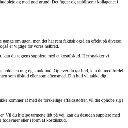
 hudpleje og med god grund. Det fugter og stabiliserer kollagenet i
ere gange om ugen, men det har rent faktisk også en effekt på diverse
gså er vigtige for vores helbred.
pist, kan du sagtens supplere med et kosttilskud. Her snakker vi
edligeholde en ung og smuk hud. Oplever du tør hud, kan du med fordel
enten som tilskud eller som aftensmad. Din hud vil takke dig.
kke kommer af med de forskellige affaldsstoffer, vil det ophobe sig i
er. Vil du hjælpe tarmene lidt på vej, kan du desuden supplere med
fødevarer eller i form af kosttilskud.