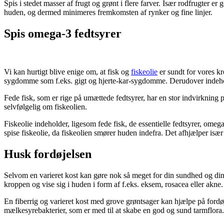
Spis i stedet masser af frugt og grønt i flere farver. Især rodfrugter 
huden, og dermed minimeres fremkomsten af rynker og fine linjer.
Spis omega-3 fedtsyrer
Vi kan hurtigt blive enige om, at fisk og
fiskeolie
er sundt for vores kr
sygdomme som f.eks. gigt og hjerte-kar-sygdomme. Derudover indeholde
Fede fisk, som er rige på umættede fedtsyrer, har en stor indvirkning på
selvfølgelig om fiskeolien.
Fiskeolie indeholder, ligesom fede fisk, de essentielle fedtsyrer, om
spise fiskeolie, da fiskeolien smører huden indefra. Det afhjælper især
Husk fordøjelsen
Selvom en varieret kost kan gøre nok så meget for din sundhed og din h
kroppen og vise sig i huden i form af f.eks. eksem, rosacea eller akne.
En fiberrig og varieret kost med grove grøntsager kan hjælpe på ford
mælkesyrebakterier, som er med til at skabe en god og sund tarmflora. 