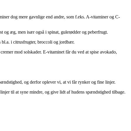
taminer dog mere gavnlige end andre, som f.eks. A-vitaminer og C-
ost og æg, men især også i spinat, gulerødder og peberfrugt.
l.a. i citrusfrugter, broccoli og jordbær.
s i cremer mod solskader. E-vitaminet får du ved at spise avokado,
ndstighed, og derfor oplever vi, at vi får rynker og fine linjer.
linjer til at syne mindre, og give lidt af hudens spændstighed tilbage.