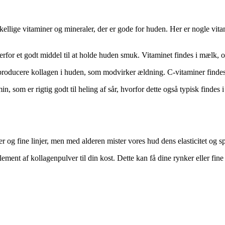
skellige vitaminer og mineraler, der er gode for huden. Her er nogle vi
erfor et godt middel til at holde huden smuk. Vitaminet findes i mælk, 
 producere kollagen i huden, som modvirker ældning. C-vitaminer findes b
in, som er rigtig godt til heling af sår, hvorfor dette også typisk finde
 og fine linjer, men med alderen mister vores hud dens elasticitet og spæ
ment af kollagenpulver til din kost. Dette kan få dine rynker eller fine 