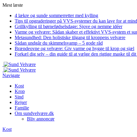
Mest læste
4 lækre og sunde sommerretter med kylling
Tips til opgraderinger på VVS-systemer du kan lave for at min
Grillkylling til børnefødselsdage: Sjove og nemme idéer
Varme og velvære: Sådan skaber et effektivt VVS-system et su
Metasundhed: Den holistiske tilgang til kroppens velvære
Sådan undgår du skimmelsvamp – 5 gode råd
Brændeovne og velvære: Giv varme og hygge til krop og sjæl
Forkæl dig selv – din guide til at vælge den rigtige maske til di
Navigate
Kost
Krop
Sind
Rejser
Familie
Om sundvelvære.dk
Bliv annoncør
Kost