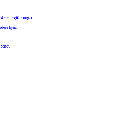
dske energiforbruget
ndere hjem
t behov