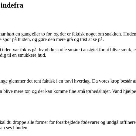
 indefra
r hørt en gang eller to før, og der er faktisk noget om snakken. Hudens
ine spor på huden, og gøre den mere grå og trist at se på.
i tiden var fokus på, hvad du skulle smøre i ansigtet for at blive smuk, 
 dig til en smukkere hud.
nge glemmer det rent faktisk i en travl hverdag. Da vores krop består a
n blive mere tør, og der kan komme fine små tørhedslinjer. Vand hjælper
skal du droppe alle former for forarbejdede fødevarer og undgå raffiner
kan ses i huden.