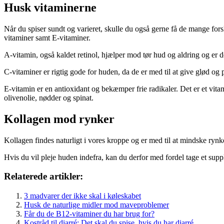
Husk vitaminerne
Når du spiser sundt og varieret, skulle du også gerne få de mange for
vitaminer samt E-vitaminer.
A-vitamin, også kaldet retinol, hjælper mod tør hud og aldring og er d
C-vitaminer er rigtig gode for huden, da de er med til at give glød og
E-vitamin er en antioxidant og bekæmper frie radikaler. Det er et vitam
olivenolie, nødder og spinat.
Kollagen mod rynker
Kollagen findes naturligt i vores kroppe og er med til at mindske rynker
Hvis du vil pleje huden indefra, kan du derfor med fordel tage et supple
Relaterede artikler:
3 madvarer der ikke skal i køleskabet
Husk de naturlige midler mod maveproblemer
Får du de B12-vitaminer du har brug for?
Kostråd til diarré: Det skal du spise, hvis du har diarré