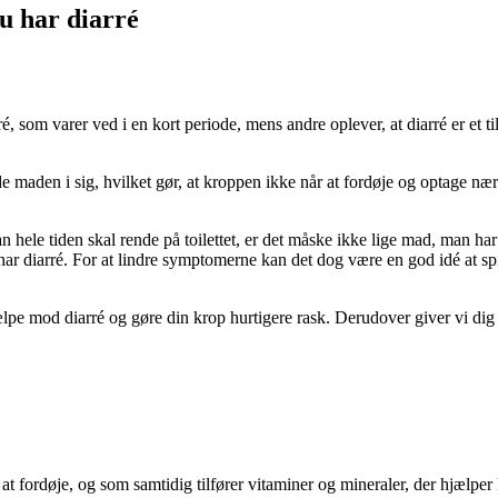
du har diarré
ré, som varer ved i en kort periode, mens andre oplever, at diarré er et
e maden i sig, hvilket gør, at kroppen ikke når at fordøje og optage n
hele tiden skal rende på toilettet, er det måske ikke lige mad, man har
 du har diarré. For at lindre symptomerne kan det dog være en god idé at 
ælpe mod diarré og gøre din krop hurtigere rask. Derudover giver vi dig 
n at fordøje, og som samtidig tilfører vitaminer og mineraler, der hjælp