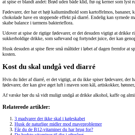
at spise er blandt andet: Brød uden både klid, frø og kerner som lyst
Fødevarer, der har et højt kaliumindhold som kartoffelmos, bananer, k
chokolade have en stoppende effekt på diarré. Endelig kan syrnede mæ
skabe balance i tarmens bakterieflora.
Udover at spise de rigtige fødevarer, er det desuden vigtigt at drikke
sukkerholdige drikke, som saftevand og fortyndet juice, der kan genopr
Husk desuden at spise flere små måltider i løbet af dagen fremfor at 
kosten.
Kost du skal undgå ved diarré
Hvis du lider af diarré, er det vigtigt, at du ikke spiser fødevarer, d
fødevarer, der kan give øget luft i maven som kål, artiskokker, bønner, 
Af væske bør du så vidt muligt undgå at drikke alkohol, kaffe og alm
Relaterede artikler:
3 madvarer der ikke skal i køleskabet
Husk de naturlige midler mod maveproblemer
Får du de B12-vitaminer du har brug for?
De bedste vitaminer til dig i efteråret