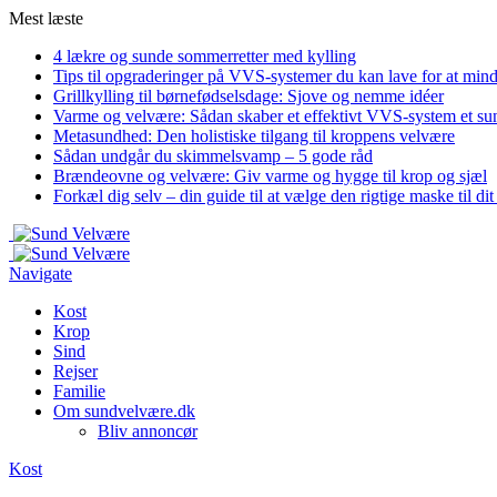
Mest læste
4 lækre og sunde sommerretter med kylling
Tips til opgraderinger på VVS-systemer du kan lave for at min
Grillkylling til børnefødselsdage: Sjove og nemme idéer
Varme og velvære: Sådan skaber et effektivt VVS-system et su
Metasundhed: Den holistiske tilgang til kroppens velvære
Sådan undgår du skimmelsvamp – 5 gode råd
Brændeovne og velvære: Giv varme og hygge til krop og sjæl
Forkæl dig selv – din guide til at vælge den rigtige maske til di
Navigate
Kost
Krop
Sind
Rejser
Familie
Om sundvelvære.dk
Bliv annoncør
Kost