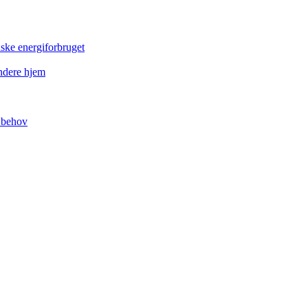
dske energiforbruget
ndere hjem
t behov