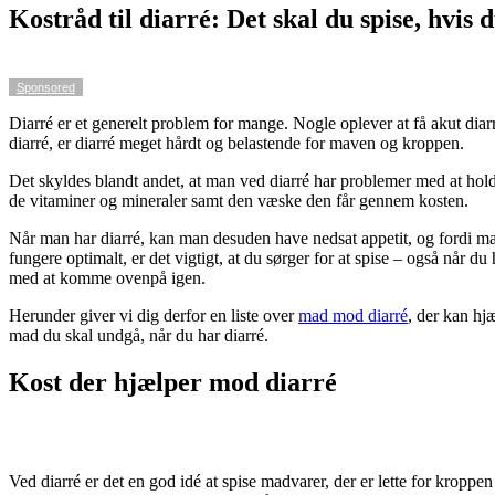
Kostråd til diarré: Det skal du spise, hvis 
Sponsored
Diarré er et generelt problem for mange. Nogle oplever at få akut diar
diarré, er diarré meget hårdt og belastende for maven og kroppen.
Det skyldes blandt andet, at man ved diarré har problemer med at hold
de vitaminer og mineraler samt den væske den får gennem kosten.
Når man har diarré, kan man desuden have nedsat appetit, og fordi man 
fungere optimalt, er det vigtigt, at du sørger for at spise – også når
med at komme ovenpå igen.
Herunder giver vi dig derfor en liste over
mad mod diarré
, der kan hj
mad du skal undgå, når du har diarré.
Kost der hjælper mod diarré
Ved diarré er det en god idé at spise madvarer, der er lette for kroppe