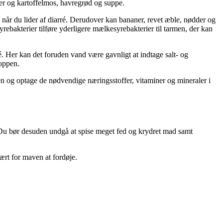
ler og kartoffelmos, havregrød og suppe.
 når du lider af diarré. Derudover kan bananer, revet æble, nødder og
bakterier tilføre yderligere mælkesyrebakterier til tarmen, der kan
é. Her kan det foruden vand være gavnligt at indtage salt- og
roppen.
den og optage de nødvendige næringsstoffer, vitaminer og mineraler i
je. Du bør desuden undgå at spise meget fed og krydret mad samt
ært for maven at fordøje.