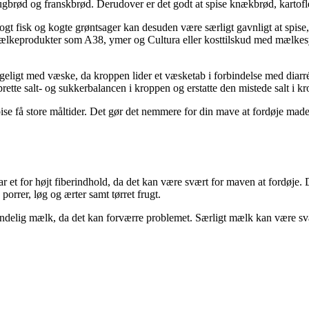
 rugbrød og franskbrød. Derudover er det godt at spise knækbrød, kartof
ogt fisk og kogte grøntsager kan desuden være særligt gavnligt at spise,
lkeprodukter som A38, ymer og Cultura eller kosttilskud med mælkesyre
 rigeligt med væske, da kroppen lider et væsketab i forbindelse med diarr
ette salt- og sukkerbalancen i kroppen og erstatte den mistede salt i k
spise få store måltider. Det gør det nemmere for din mave at fordøje ma
er har et for højt fiberindhold, da det kan være svært for maven at fordø
porrer, løg og ærter samt tørret frugt.
indelig mælk, da det kan forværre problemet. Særligt mælk kan være sv