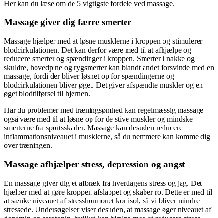
Her kan du læse om de 5 vigtigste fordele ved massage.
Massage giver dig færre smerter
Massage hjælper med at løsne musklerne i kroppen og stimulerer
blodcirkulationen. Det kan derfor være med til at afhjælpe og
reducere smerter og spændinger i kroppen. Smerter i nakke og
skuldre, hovedpine og rygsmerter kan blandt andet forsvinde med en
massage, fordi der bliver løsnet op for spændingerne og
blodcirkulationen bliver øget. Det giver afspændte muskler og en
øget blodtilførsel til hjernen.
Har du problemer med træningsømhed kan regelmæssig massage
også være med til at løsne op for de stive muskler og mindske
smerterne fra sportsskader. Massage kan desuden reducere
inflammationsniveauet i musklerne, så du nemmere kan komme dig
over træningen.
Massage afhjælper stress, depression og angst
En massage giver dig et afbræk fra hverdagens stress og jag. Det
hjælper med at gøre kroppen afslappet og skaber ro. Dette er med til
at sænke niveauet af stresshormonet kortisol, så vi bliver mindre
stressede. Undersøgelser viser desuden, at massage øger niveauet af