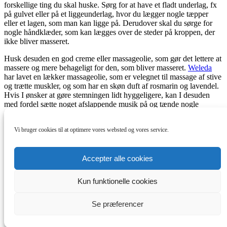
forskellige ting du skal huske. Sørg for at have et fladt underlag, fx
på gulvet eller på et liggeunderlag, hvor du lægger nogle tæpper
eller et lagen, som man kan ligge på. Derudover skal du sørge for
nogle håndklæder, som kan lægges over de steder på kroppen, der
ikke bliver masseret.
Husk desuden en god creme eller massageolie, som gør det lettere at
massere og mere behageligt for den, som bliver masseret.
Weleda
har lavet en lækker massageolie, som er velegnet til massage af stive
og trætte muskler, og som har en skøn duft af rosmarin og lavendel.
Hvis I ønsker at gøre stemningen lidt hyggeligere, kan I desuden
med fordel sætte noget afslappende musik på og tænde nogle
duftlys, som kan give en skøn, afstressende stemning.
Vi bruger cookies til at optimere vores websted og vores service.
Relaterede artikler:
Varme kilder er gode for din krops velbefindende
Accepter alle cookies
Vand er vigtigt – din hud har brug for det for at se flot ud
Hudpleje er både udseende og effekt i mange produkter
Mælkesyrebakterier kan understøtte den naturlige
Kun funktionelle cookies
mavefunktion
Se præferencer
©
Sund Velvære
| en del af
Reboot Media