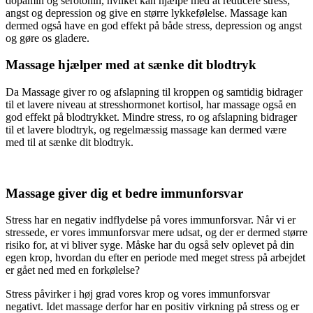
dopamin og serotonin, hvilket kan hjælpe med at reducere stress,
angst og depression og give en større lykkefølelse. Massage kan
dermed også have en god effekt på både stress, depression og angst
og gøre os gladere.
Massage hjælper med at sænke dit blodtryk
Da Massage giver ro og afslapning til kroppen og samtidig bidrager
til et lavere niveau at stresshormonet kortisol, har massage også en
god effekt på blodtrykket. Mindre stress, ro og afslapning bidrager
til et lavere blodtryk, og regelmæssig massage kan dermed være
med til at sænke dit blodtryk.
Massage giver dig et bedre immunforsvar
Stress har en negativ indflydelse på vores immunforsvar. Når vi er
stressede, er vores immunforsvar mere udsat, og der er dermed større
risiko for, at vi bliver syge. Måske har du også selv oplevet på din
egen krop, hvordan du efter en periode med meget stress på arbejdet
er gået ned med en forkølelse?
Stress påvirker i høj grad vores krop og vores immunforsvar
negativt. Idet massage derfor har en positiv virkning på stress og er