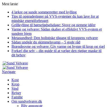
Mest læste
4 lækre og sunde sommerretter med kylling
Tips til opgraderinger på VVS-systemer du kan lave for at
mindske energiforbruget
Grillkylling til børnefødselsdage: Sjove og nemme idéer
Varme og velvære: Sådan skaber et effektivt VVS-system et
sundere hjem
Metasundhed: Den holistiske tilgang til kroppens velvære
Sådan undgår du skimmelsvamp – 5 gode råd
Brændeovne og velvære: Giv varme og hygge til krop og sjæl
Forkæl dig selv – din guide til at vælge den rigtige maske til
dit behov
Navigate
Kost
Krop
Sind
Rejser
Familie
Om sundvelvære.dk
Bliv annoncør