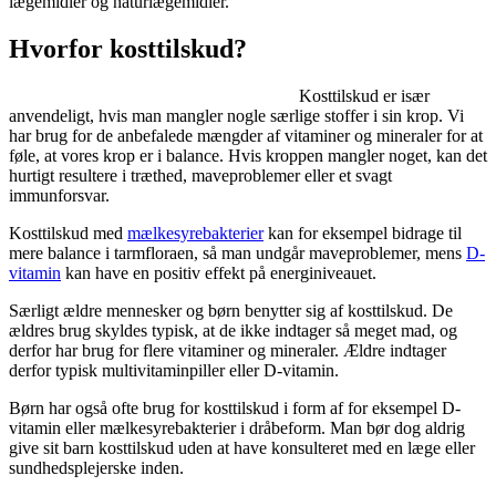
lægemidler og naturlægemidler.
Hvorfor kosttilskud?
Kosttilskud er især
anvendeligt, hvis man mangler nogle særlige stoffer i sin krop. Vi
har brug for de anbefalede mængder af vitaminer og mineraler for at
føle, at vores krop er i balance. Hvis kroppen mangler noget, kan det
hurtigt resultere i træthed, maveproblemer eller et svagt
immunforsvar.
Kosttilskud med
mælkesyrebakterier
kan for eksempel bidrage til
mere balance i tarmfloraen, så man undgår maveproblemer, mens
D-
vitamin
kan have en positiv effekt på energiniveauet.
Særligt ældre mennesker og børn benytter sig af kosttilskud. De
ældres brug skyldes typisk, at de ikke indtager så meget mad, og
derfor har brug for flere vitaminer og mineraler. Ældre indtager
derfor typisk multivitaminpiller eller D-vitamin.
Børn har også ofte brug for kosttilskud i form af for eksempel D-
vitamin eller mælkesyrebakterier i dråbeform. Man bør dog aldrig
give sit barn kosttilskud uden at have konsulteret med en læge eller
sundhedsplejerske inden.