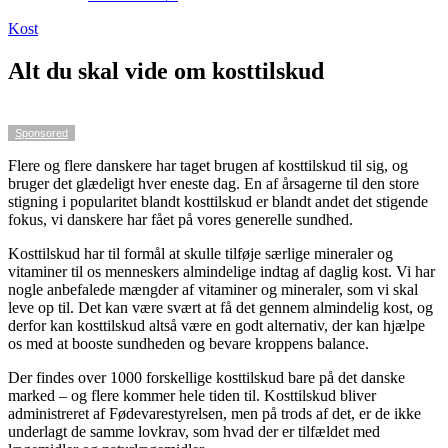
Kost
Alt du skal vide om kosttilskud
Sponsored
Flere og flere danskere har taget brugen af kosttilskud til sig, og
bruger det glædeligt hver eneste dag. En af årsagerne til den store
stigning i popularitet blandt kosttilskud er blandt andet det stigende
fokus, vi danskere har fået på vores generelle sundhed.
Kosttilskud har til formål at skulle tilføje særlige mineraler og
vitaminer til os menneskers almindelige indtag af daglig kost. Vi har
nogle anbefalede mængder af vitaminer og mineraler, som vi skal
leve op til. Det kan være svært at få det gennem almindelig kost, og
derfor kan kosttilskud altså være en godt alternativ, der kan hjælpe
os med at booste sundheden og bevare kroppens balance.
Der findes over 1000 forskellige kosttilskud bare på det danske
marked – og flere kommer hele tiden til. Kosttilskud bliver
administreret af Fødevarestyrelsen, men på trods af det, er de ikke
underlagt de samme lovkrav, som hvad der er tilfældet med