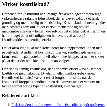
Virker kosttilskud?
Branchen for kosttilskud har i mange år været plaget af forskellige
virksomheders såkaldte fidustilbud, der er blevet solgt på et falsk
grundlag og med ulovlig markedsføring. Kosttilskud må nemlig ikke
markedsføres som om, at der er dokumenterede og beviste
medicinske effekter – heller ikke selvom det er tilfældet. Alt sammen
har bidraget til, at offentligheden har svært ved at tro på
kosttilskuddenes egentlige effekt.
Det er altså vigtigt, at man konsulterer med fagpersoner, inden man
påbegynder et indtag af kosttilskud. Læger, sundhedsplejersker og
farmaceuterne på apotekerne vil ofte kunne hjælpe, så man er sikker
på, at det er det rette kosttilskud, man vælger.
Der findes nemlig kosttilskud, der har bevist effekt – for eksempel
kosttilskud med fiskeolie, D-vitamin eller mælkesyrebakterier.
Kosttilskud kan altså være et ret så brugbart redskab, når det
kommer til kroppens sundhed, men det kræver man er varsom med,
hvilke former for og typer af kosttilskud, man vælger.
Relaterede artikler:
Fisk i maden kan forlænge dit liv – fiskeolie er godt for hjertet