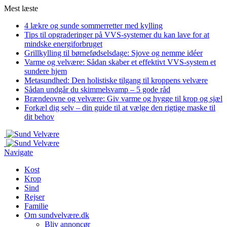
Mest læste
4 lækre og sunde sommerretter med kylling
Tips til opgraderinger på VVS-systemer du kan lave for at
mindske energiforbruget
Grillkylling til børnefødselsdage: Sjove og nemme idéer
Varme og velvære: Sådan skaber et effektivt VVS-system et
sundere hjem
Metasundhed: Den holistiske tilgang til kroppens velvære
Sådan undgår du skimmelsvamp – 5 gode råd
Brændeovne og velvære: Giv varme og hygge til krop og sjæl
Forkæl dig selv – din guide til at vælge den rigtige maske til
dit behov
Navigate
Kost
Krop
Sind
Rejser
Familie
Om sundvelvære.dk
Bliv annoncør