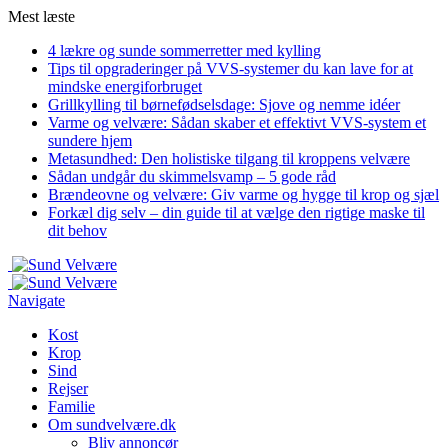
Mest læste
4 lækre og sunde sommerretter med kylling
Tips til opgraderinger på VVS-systemer du kan lave for at
mindske energiforbruget
Grillkylling til børnefødselsdage: Sjove og nemme idéer
Varme og velvære: Sådan skaber et effektivt VVS-system et
sundere hjem
Metasundhed: Den holistiske tilgang til kroppens velvære
Sådan undgår du skimmelsvamp – 5 gode råd
Brændeovne og velvære: Giv varme og hygge til krop og sjæl
Forkæl dig selv – din guide til at vælge den rigtige maske til
dit behov
Navigate
Kost
Krop
Sind
Rejser
Familie
Om sundvelvære.dk
Bliv annoncør