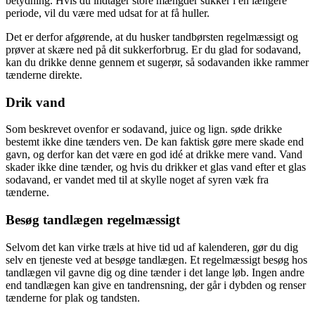
betydning. Hvis du indtager store mængder sukker i en længere
periode, vil du være med udsat for at få huller.
Det er derfor afgørende, at du husker tandbørsten regelmæssigt og
prøver at skære ned på dit sukkerforbrug. Er du glad for sodavand,
kan du drikke denne gennem et sugerør, så sodavanden ikke rammer
tænderne direkte.
Drik vand
Som beskrevet ovenfor er sodavand, juice og lign. søde drikke
bestemt ikke dine tænders ven. De kan faktisk gøre mere skade end
gavn, og derfor kan det være en god idé at drikke mere vand. Vand
skader ikke dine tænder, og hvis du drikker et glas vand efter et glas
sodavand, er vandet med til at skylle noget af syren væk fra
tænderne.
Besøg tandlægen regelmæssigt
Selvom det kan virke træls at hive tid ud af kalenderen, gør du dig
selv en tjeneste ved at besøge tandlægen. Et regelmæssigt besøg hos
tandlægen vil gavne dig og dine tænder i det lange løb. Ingen andre
end tandlægen kan give en tandrensning, der går i dybden og renser
tænderne for plak og tandsten.