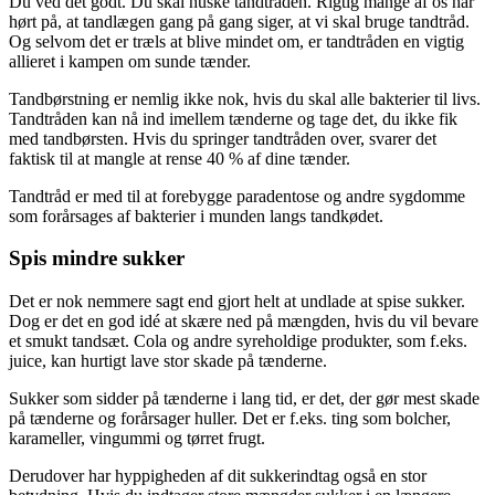
Du ved det godt. Du skal huske tandtråden. Rigtig mange af os har
hørt på, at tandlægen gang på gang siger, at vi skal bruge tandtråd.
Og selvom det er træls at blive mindet om, er tandtråden en vigtig
allieret i kampen om sunde tænder.
Tandbørstning er nemlig ikke nok, hvis du skal alle bakterier til livs.
Tandtråden kan nå ind imellem tænderne og tage det, du ikke fik
med tandbørsten. Hvis du springer tandtråden over, svarer det
faktisk til at mangle at rense 40 % af dine tænder.
Tandtråd er med til at forebygge paradentose og andre sygdomme
som forårsages af bakterier i munden langs tandkødet.
Spis mindre sukker
Det er nok nemmere sagt end gjort helt at undlade at spise sukker.
Dog er det en god idé at skære ned på mængden, hvis du vil bevare
et smukt tandsæt. Cola og andre syreholdige produkter, som f.eks.
juice, kan hurtigt lave stor skade på tænderne.
Sukker som sidder på tænderne i lang tid, er det, der gør mest skade
på tænderne og forårsager huller. Det er f.eks. ting som bolcher,
karameller, vingummi og tørret frugt.
Derudover har hyppigheden af dit sukkerindtag også en stor