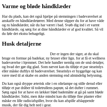
Varme og bløde håndklæder
Har du plads, kan det også hjælpe på stemningen i badeværelset at
anskaffe en håndklædetørrer. Med denne slipper du for at have våde
og ru håndklæder, når du har været i bad. Svøb dig ind i et varmt
håndklæde, og sørg for at dine håndklæder er af god kvalitet. Så vil
du føle det ekstra behageligt.
Husk detaljerne
Der er ingen der siger, at du skal
bruge en formue på badekar, ny bruser eller lign. for at få et wellness
badeværelse i hjemmet. Det hele handler nemlig om de små detaljer,
og hvad der gør dig glad. Som nævnt kan du tilføje et par stearinlys
eller måske duftlys til badeværelset. Stearinlys er hyggelige og kan
være med til at skabe en anden stemning end almindelig belysning.
Du kan også dryppe æterisk olie i en olielampe og stille derud eller
tilføje et par dråber til toiletrullens paprør, så det dufter i rummet.
Sørg også for at have en lækker blød bademåtte at gå på samt bløde
håndklæder. Sidst, men ikke mindst kan du tilføje fine planter eller
måske en lille radio/afspiller, hvor du kan afspille afslappende
musik, der får dig helt ned i gear.