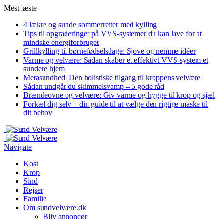
Mest læste
4 lækre og sunde sommerretter med kylling
Tips til opgraderinger på VVS-systemer du kan lave for at
mindske energiforbruget
Grillkylling til børnefødselsdage: Sjove og nemme idéer
Varme og velvære: Sådan skaber et effektivt VVS-system et
sundere hjem
Metasundhed: Den holistiske tilgang til kroppens velvære
Sådan undgår du skimmelsvamp – 5 gode råd
Brændeovne og velvære: Giv varme og hygge til krop og sjæl
Forkæl dig selv – din guide til at vælge den rigtige maske til
dit behov
Navigate
Kost
Krop
Sind
Rejser
Familie
Om sundvelvære.dk
Bliv annoncør