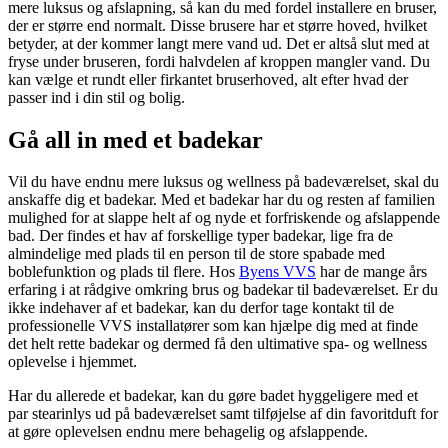
mere luksus og afslapning, så kan du med fordel installere en bruser,
der er større end normalt. Disse brusere har et større hoved, hvilket
betyder, at der kommer langt mere vand ud. Det er altså slut med at
fryse under bruseren, fordi halvdelen af kroppen mangler vand. Du
kan vælge et rundt eller firkantet bruserhoved, alt efter hvad der
passer ind i din stil og bolig.
Gå all in med et badekar
Vil du have endnu mere luksus og wellness på badeværelset, skal du
anskaffe dig et badekar. Med et badekar har du og resten af familien
mulighed for at slappe helt af og nyde et forfriskende og afslappende
bad. Der findes et hav af forskellige typer badekar, lige fra de
almindelige med plads til en person til de store spabade med
boblefunktion og plads til flere. Hos
Byens VVS
har de mange års
erfaring i at rådgive omkring brus og badekar til badeværelset. Er du
ikke indehaver af et badekar, kan du derfor tage kontakt til de
professionelle VVS installatører som kan hjælpe dig med at finde
det helt rette badekar og dermed få den ultimative spa- og wellness
oplevelse i hjemmet.
Har du allerede et badekar, kan du gøre badet hyggeligere med et
par stearinlys ud på badeværelset samt tilføjelse af din favoritduft for
at gøre oplevelsen endnu mere behagelig og afslappende.