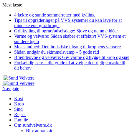
Mest læste
4 lækre og sunde sommerretter med kylling
Tips til opgraderinger på VVS-systemer du kan lave for at
mindske energiforbruget
Grillkylling til børnefødselsdage: Sjove og nemme idéer
Varme og velvære: Sådan skaber et effektivt VVS-system et
sundere hjem
Metasundhed: Den holistiske tilgang til kroppens velvære
Sådan undgår du skimmelsvamp – 5 gode råd
Brændeovne og velvære: Giv varme og hygge til krop og sjæl
Forkæl dig selv – din guide til at vælge den rigtige maske til
dit behov
Navigate
Kost
Krop
Sind
Rejser
Familie
Om sundvelvære.dk
Bliv annoncør