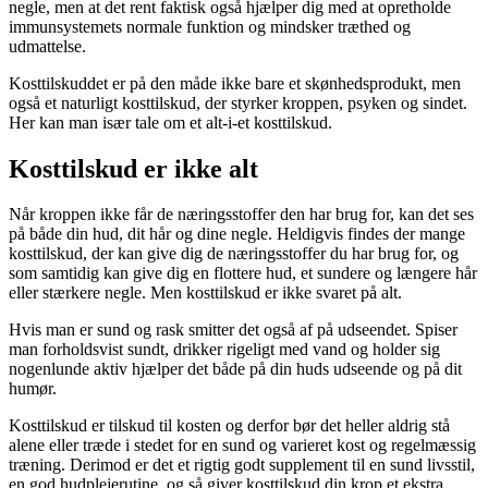
negle, men at det rent faktisk også hjælper dig med at opretholde
immunsystemets normale funktion og mindsker træthed og
udmattelse.
Kosttilskuddet er på den måde ikke bare et skønhedsprodukt, men
også et naturligt kosttilskud, der styrker kroppen, psyken og sindet.
Her kan man især tale om et alt-i-et kosttilskud.
Kosttilskud er ikke alt
Når kroppen ikke får de næringsstoffer den har brug for, kan det ses
på både din hud, dit hår og dine negle. Heldigvis findes der mange
kosttilskud, der kan give dig de næringsstoffer du har brug for, og
som samtidig kan give dig en flottere hud, et sundere og længere hår
eller stærkere negle. Men kosttilskud er ikke svaret på alt.
Hvis man er sund og rask smitter det også af på udseendet. Spiser
man forholdsvist sundt, drikker rigeligt med vand og holder sig
nogenlunde aktiv hjælper det både på din huds udseende og på dit
humør.
Kosttilskud er tilskud til kosten og derfor bør det heller aldrig stå
alene eller træde i stedet for en sund og varieret kost og regelmæssig
træning. Derimod er det et rigtig godt supplement til en sund livsstil,
en god hudplejerutine, og så giver kosttilskud din krop et ekstra