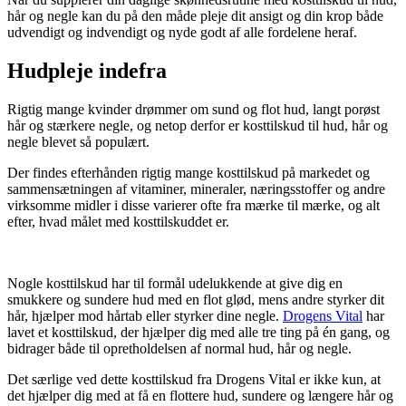
hår og negle kan du på den måde pleje dit ansigt og din krop både
udvendigt og indvendigt og nyde godt af alle fordelene heraf.
Hudpleje indefra
Rigtig mange kvinder drømmer om sund og flot hud, langt porøst
hår og stærkere negle, og netop derfor er kosttilskud til hud, hår og
negle blevet så populært.
Der findes efterhånden rigtig mange kosttilskud på markedet og
sammensætningen af vitaminer, mineraler, næringsstoffer og andre
virksomme midler i disse varierer ofte fra mærke til mærke, og alt
efter, hvad målet med kosttilskuddet er.
Nogle kosttilskud har til formål udelukkende at give dig en
smukkere og sundere hud med en flot glød, mens andre styrker dit
hår, hjælper mod hårtab eller styrker dine negle.
Drogens Vital
har
lavet et kosttilskud, der hjælper dig med alle tre ting på én gang, og
bidrager både til opretholdelsen af normal hud, hår og negle.
Det særlige ved dette kosttilskud fra Drogens Vital er ikke kun, at
det hjælper dig med at få en flottere hud, sundere og længere hår og