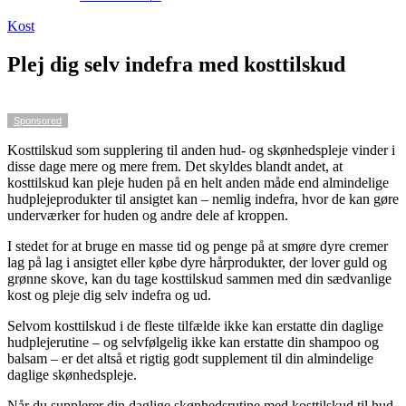
Kost
Plej dig selv indefra med kosttilskud
Sponsored
Kosttilskud som supplering til anden hud- og skønhedspleje vinder i
disse dage mere og mere frem. Det skyldes blandt andet, at
kosttilskud kan pleje huden på en helt anden måde end almindelige
hudplejeprodukter til ansigtet kan – nemlig indefra, hvor de kan gøre
underværker for huden og andre dele af kroppen.
I stedet for at bruge en masse tid og penge på at smøre dyre cremer
lag på lag i ansigtet eller købe dyre hårprodukter, der lover guld og
grønne skove, kan du tage kosttilskud sammen med din sædvanlige
kost og pleje dig selv indefra og ud.
Selvom kosttilskud i de fleste tilfælde ikke kan erstatte din daglige
hudplejerutine – og selvfølgelig ikke kan erstatte din shampoo og
balsam – er det altså et rigtig godt supplement til din almindelige
daglige skønhedspleje.
Når du supplerer din daglige skønhedsrutine med kosttilskud til hud,