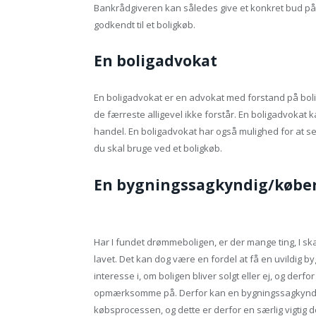
Bankrådgiveren kan således give et konkret bud på, hv
godkendt til et boligkøb.
En boligadvokat
En boligadvokat er en advokat med forstand på boli
de færreste alligevel ikke forstår. En boligadvokat 
handel. En boligadvokat har også mulighed for at se 
du skal bruge ved et boligkøb.
En bygningssagkyndig/købe
Har I fundet drømmeboligen, er der mange ting, I sk
lavet. Det kan dog være en fordel at få en uvildig 
interesse i, om boligen bliver solgt eller ej, og d
opmærksomme på. Derfor kan en bygningssagkyndig 
købsprocessen, og dette er derfor en særlig vigtig de