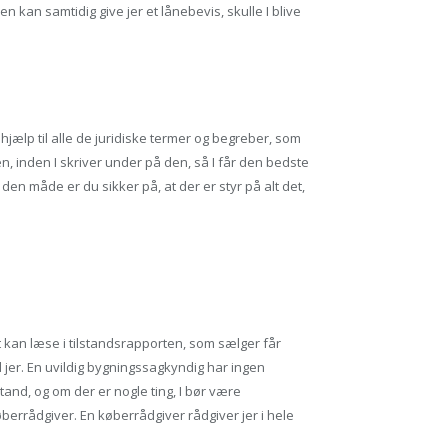
n kan samtidig give jer et lånebevis, skulle I blive
hjælp til alle de juridiske termer og begreber, som
n, inden I skriver under på den, så I får den bedste
en måde er du sikker på, at der er styr på alt det,
t kan læse i tilstandsrapporten, som sælger får
 jer. En uvildig bygningssagkyndig har ingen
and, og om der er nogle ting, I bør være
rådgiver. En køberrådgiver rådgiver jer i hele