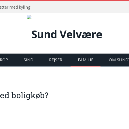
tter med kylling
ROP
SIND
REJSER
FAMILIE
OM SUND
ed boligkøb?