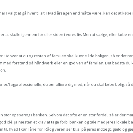
har I valgt at gå hver til sit. Hvad årsagen end måtte være, kan det at købe
r at skulle igennem før eller siden i vores liv. Men at sælge, eller købe en 
r. Udover at du og resten af familien skal kunne lide boligen, så er det rar
m med forstand på håndværk eller en god ven af familien. Det bedste du ka
ion.
ner/fagprofessionelle, du bør alliere dig med, når du skal købe bolig, så du
en stor opsparing i banken. Selvom det ofte er en stor fordel, så er der ma
en god idé, ja næsten et krav at tage forbi banken og tale med jeres lokal
m til, hvad I kan låne for. Rådgiveren ser bl.a. på jeres indtægt, gæld og