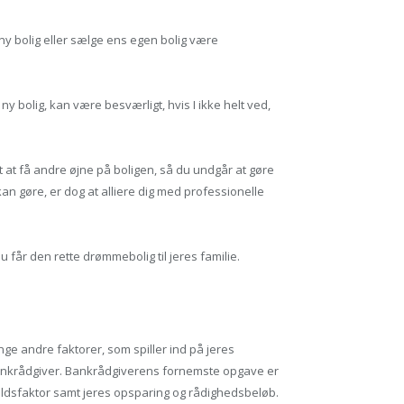
 ny bolig eller sælge ens egen bolig være
ny bolig, kan være besværligt, hvis I ikke helt ved,
t at få andre øjne på boligen, så du undgår at gøre
n gøre, er dog at alliere dig med professionelle
 får den rette drømmebolig til jeres familie.
nge andre faktorer, som spiller ind på jeres
e bankrådgiver. Bankrådgiverens fornemste opgave er
 gældsfaktor samt jeres opsparing og rådighedsbeløb.