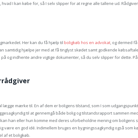
ad I kan købe for, så I selv slipper for at regne alle tallene ud. Rådgivere
gmarkedet. Her kan du få hjælp til
boligkøb hos en advokat
, og dermed få 
kan samtidig hjælpe jer med at få tinglyst skødet samt godkende købsaftale
på og indhente andre vigtige dokumenter, så du selv slipper for dette. På d
rrådgiver
al lægge mærke til. En af dem er boligens tilstand, som I som udgangspunk
byggesagkyndig til at gennemgå både bolig og tilstandsrapport sammen med
erfor kan han eller hun komme med deres uforbeholdne mening om boligens st
være en god idé. Indimellem bruges en bygningssagkyndig også som køber
l af et boligkøb.