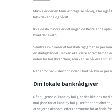
Måske er der en familieforøgelse på vej, eller også 
tidskrævende og hårdt.
Ikke desto mindre er det noget, de fleste af os opleve
hvad der skal til.
Samtidig involverer et boligkøb rigtig mange persone
en dårlig handel. Det kan eks. være et familiemedle
inden for boligbranchen, som kan se på jeres situat
Nedenfor har vi derfor fundet 3 bud på, hvilke perso
Din lokale bankrådgiver
Når du gerne vil købe ny bolig, er det ikke nok med 
mulighed for at købe ny bolig. Derfor er det altid 
at se jeres økonomi efter i sømmene for at finde fre