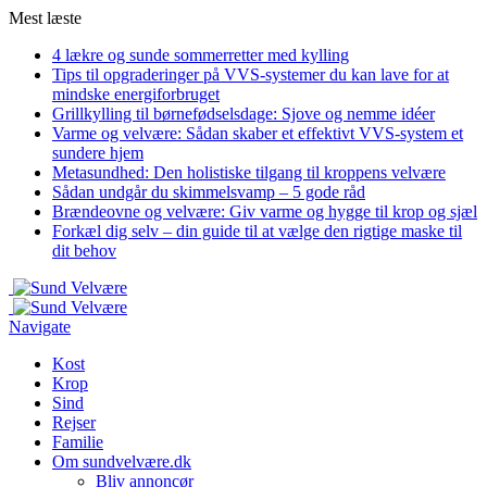
Mest læste
4 lækre og sunde sommerretter med kylling
Tips til opgraderinger på VVS-systemer du kan lave for at
mindske energiforbruget
Grillkylling til børnefødselsdage: Sjove og nemme idéer
Varme og velvære: Sådan skaber et effektivt VVS-system et
sundere hjem
Metasundhed: Den holistiske tilgang til kroppens velvære
Sådan undgår du skimmelsvamp – 5 gode råd
Brændeovne og velvære: Giv varme og hygge til krop og sjæl
Forkæl dig selv – din guide til at vælge den rigtige maske til
dit behov
Navigate
Kost
Krop
Sind
Rejser
Familie
Om sundvelvære.dk
Bliv annoncør