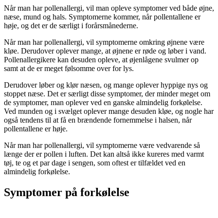
Når man har pollenallergi, vil man opleve symptomer ved både øjne,
næse, mund og hals. Symptomerne kommer, når pollentallene er
høje, og det er de særligt i forårsmånederne.
Når man har pollenallergi, vil symptomerne omkring øjnene være
kløe. Derudover oplever mange, at øjnene er røde og løber i vand.
Pollenallergikere kan desuden opleve, at øjenlågene svulmer op
samt at de er meget følsomme over for lys.
Derudover løber og klør næsen, og mange oplever hyppige nys og
stoppet næse. Det er særligt disse symptomer, der minder meget om
de symptomer, man oplever ved en ganske almindelig forkølelse.
Ved munden og i svælget oplever mange desuden kløe, og nogle har
også tendens til at få en brændende fornemmelse i halsen, når
pollentallene er høje.
Når man har pollenallergi, vil symptomerne være vedvarende så
længe der er pollen i luften. Det kan altså ikke kureres med varmt
tøj, te og et par dage i sengen, som oftest er tilfældet ved en
almindelig forkølelse.
Symptomer på forkølelse