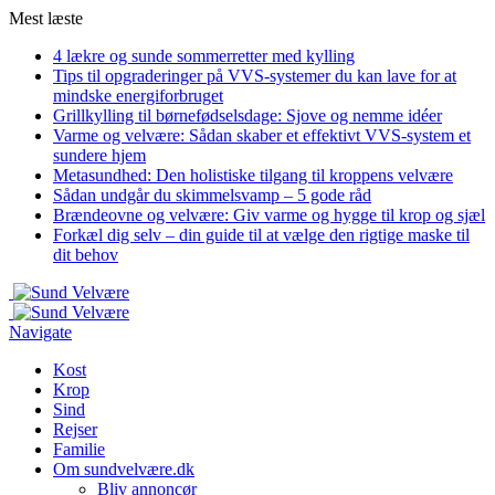
Mest læste
4 lækre og sunde sommerretter med kylling
Tips til opgraderinger på VVS-systemer du kan lave for at
mindske energiforbruget
Grillkylling til børnefødselsdage: Sjove og nemme idéer
Varme og velvære: Sådan skaber et effektivt VVS-system et
sundere hjem
Metasundhed: Den holistiske tilgang til kroppens velvære
Sådan undgår du skimmelsvamp – 5 gode råd
Brændeovne og velvære: Giv varme og hygge til krop og sjæl
Forkæl dig selv – din guide til at vælge den rigtige maske til
dit behov
Navigate
Kost
Krop
Sind
Rejser
Familie
Om sundvelvære.dk
Bliv annoncør