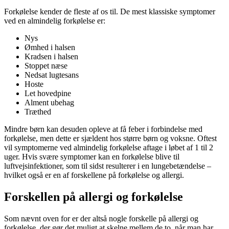
Forkølelse kender de fleste af os til. De mest klassiske symptomer
ved en almindelig forkølelse er:
Nys
Ømhed i halsen
Kradsen i halsen
Stoppet næse
Nedsat lugtesans
Hoste
Let hovedpine
Alment ubehag
Træthed
Mindre børn kan desuden opleve at få feber i forbindelse med
forkølelse, men dette er sjældent hos større børn og voksne. Oftest
vil symptomerne ved almindelig forkølelse aftage i løbet af 1 til 2
uger. Hvis svære symptomer kan en forkølelse blive til
luftvejsinfektioner, som til sidst resulterer i en lungebetændelse –
hvilket også er en af forskellene på forkølelse og allergi.
Forskellen på allergi og forkølelse
Som nævnt oven for er der altså nogle forskelle på allergi og
forkølelse, der gør det muligt at skelne mellem de to, når man har